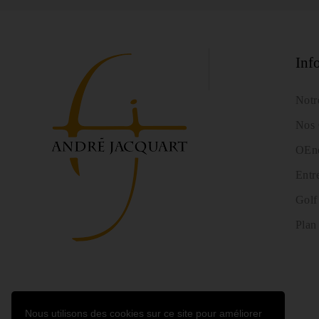
Inf
Notr
Nos 
OEno
Entr
Golf
Plan 
Nous utilisons des cookies sur ce site pour améliorer